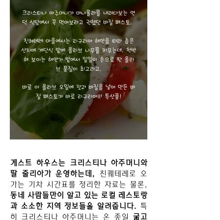
크리스티나 아주머니가 마나롤라를 내려다보는 언
덕 식당에서 꼭 먹어보라고 권했던 바질 페스토.
친퀘테레 마을에서는 리구리아 해안을 따라 좁은
산지에 계단식 밭에 올리브 나무를 키우는데, 척박
해 보이는 해안가 밭에서 일일이 손으로 딴 올리
브 품질이 최고라고.
바로 이 올리브 오일에 잣과 바질을 넣어 만든 바
질 페스토가 바로 리구리아의 특산품!
게스트 하우스는 크리스티나 아주머니와
딸 줄리아가 운영하는데,
친퀘테레로 오
가는 기차 시간표를 정리한 자료는 물론,
동네 사람들만이 알고 있는 로컬 레스토랑
과 소소한 지역 정보들을 알려줍니다.
특
히 크리스티나 아주머니는 온 종일
굶고